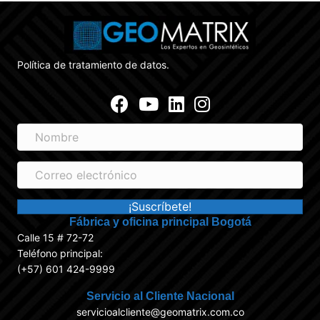
Política de tratamiento de datos.
Facebook
Youtube
Linkedin
Instagram
N
o
m
C
b
o
r
r
¡Suscríbete!
e
r
Fábrica y oficina principal Bogotá
e
Calle 15 # 72-72
o
Teléfono principal:
e
(+57) 601 424-9999
l
e
Servicio al Cliente Nacional
c
servicioalcliente@geomatrix.com.co