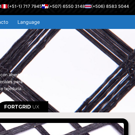
4
(+51-1) 717 7945
(+507) 6550 3148
(+506) 8583 5044
acto
Language
 con aberturas
eriales para
e tejeduría.
FORTGRID
UX