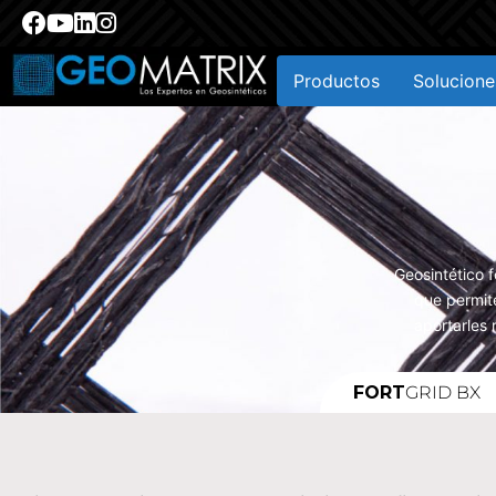
Productos
Solucione
Geosintético 
que permite
aportarles 
FORT
GRID BX