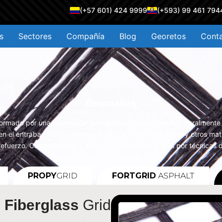
(+57 601) 424 9999
(+593) 99 461 794
s
Sectores
Compañía
Blog
Georetos
Cont
Geomallas
formado por una red regular de elementos conectados integralmente
n el entrabamiento con el suelo circundante, roca, tierra y otros mat
refuerzo. Compuestos por elementos continuos unidos por técnicas d
PROPY
GRID
FORTGRID
ASPHALT
Fiberglass
Grid