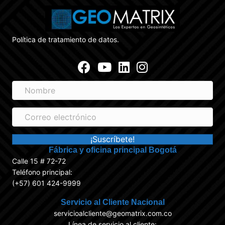
Política de tratamiento de datos.
Facebook
Youtube
Linkedin
Instagram
N
o
m
C
b
o
r
r
¡Suscríbete!
e
r
Fábrica y oficina principal Bogotá
e
Calle 15 # 72-72
o
Teléfono principal:
e
(+57) 601 424-9999
l
e
Servicio al Cliente Nacional
c
servicioalcliente@geomatrix.com.co
t
Línea de servicio al cliente: