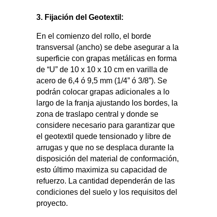
3. Fijación del Geotextil:
En el comienzo del rollo, el
bo
rde
transversal (ancho) se debe asegurar a la
superficie con grapas metálicas en forma
de “U” de 10 x 10 x 10 cm en
v
arilla de
acero de 6,4
ó
9,5 mm (1/4”
ó
3/8”). Se
podrá
n
colocar grapas adicionales a lo
largo
de la franja ajustando los
bordes, la
zona de traslapo
central y donde se
considere
n
ecesario para garantizar que
el geotextil quede tensionado y libre de
arrugas
y que no se
desplaca
durante la
disposición del material de conformación
,
esto último
maximiza su capacidad de
refuerzo.
La cantidad dependerán de las
condiciones del suelo y los requisitos del
proyecto.