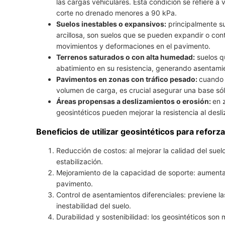
las cargas vehiculares. Esta condición se refiere a 
corte no drenado menores a 90 kPa.
Suelos inestables o expansivos:
principalmente su
arcillosa, son suelos que se pueden expandir o co
movimientos y deformaciones en el pavimento.
Terrenos saturados o con alta humedad:
suelos q
abatimiento en su resistencia, generando asentamie
Pavimentos en zonas con tráfico pesado:
cuando 
volumen de carga, es crucial asegurar una base sól
Áreas propensas a deslizamientos o erosión:
en 
geosintéticos pueden mejorar la resistencia al desl
Beneficios de utilizar geosintéticos para reforz
Reducción de costos: al mejorar la calidad del sue
estabilización.
Mejoramiento de la capacidad de soporte: aumentand
pavimento.
Control de asentamientos diferenciales: previene l
inestabilidad del suelo.
Durabilidad y sostenibilidad: los geosintéticos son