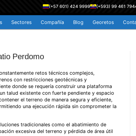
(+57 601) 424 9999
(+593) 99 461 794
s
Sectores
Compañía
Blog
Georetos
Cont
atio Perdomo
 constantemente retos técnicos complejos,
renos con restricciones geotécnicas y
iente donde se requería construir una plataforma
n talud existente con fuerte pendiente y espacio
 contener el terreno de manera segura y eficiente,
ermitiendo una ejecución rápida sin comprometer la
oluciones tradicionales como el abatimiento de
ación excesiva del terreno y pérdida de área útil